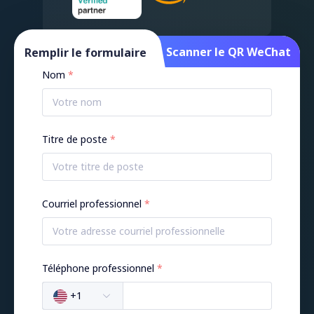
Remplir le formulaire
Scanner le QR WeChat
Remplir le formulaire
Nom
Titre de poste
Courriel professionnel
Téléphone professionnel
+1